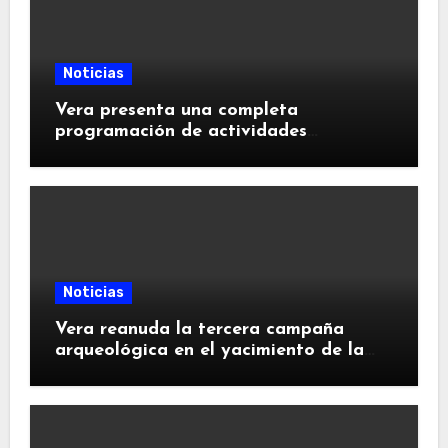
Noticias
Vera presenta una completa
programación de actividades
turísticas, culturales y de ocio para
este verano
Noticias
Vera reanuda la tercera campaña
arqueológica en el yacimiento de la
antigua ciudad medieval de Bayra,
situada en el Cerro del Espíritu Santo