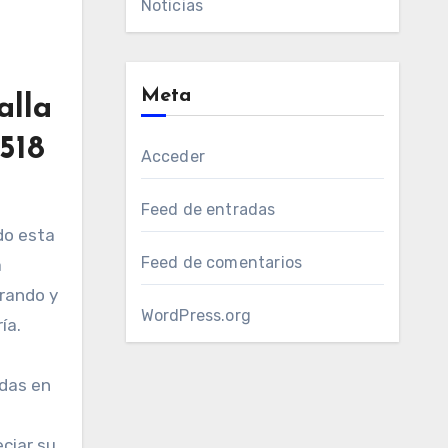
Noticias
Meta
alla
1518
Acceder
Feed de entradas
Feed de comentarios
a
orando y
WordPress.org
ía.
idas en
eciar su