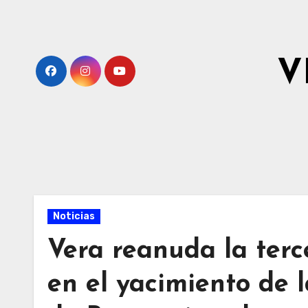
Ir
al
contenido
V
Noticias
Vera reanuda la ter
en el yacimiento de 