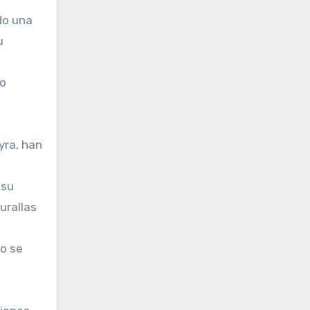
do una
u
lo
yra, han
 su
urallas
mo se