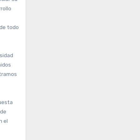
rollo
 de todo
rsidad
nidos
 tramos
puesta
 de
n el