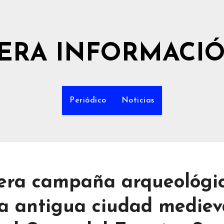
ERA INFORMACI
Periódico
Noticias
cera campaña arqueológi
la antigua ciudad mediev