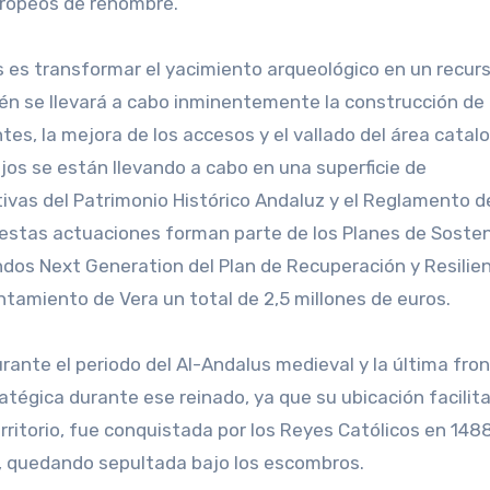
europeos de renombre.
es es transformar el yacimiento arqueológico en un recur
ién se llevará a cabo inminentemente la construcción de
tes, la mejora de los accesos y el vallado del área cata
ajos se están llevando a cabo en una superficie de
vas del Patrimonio Histórico Andaluz y el Reglamento d
estas actuaciones forman parte de los Planes de Sosten
ndos Next Generation del Plan de Recuperación y Resilie
ntamiento de Vera un total de 2,5 millones de euros.
ante el periodo del Al-Andalus medieval y la última fro
atégica durante ese reinado, ya que su ubicación facilita
rritorio, fue conquistada por los Reyes Católicos en 148
, quedando sepultada bajo los escombros.