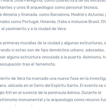
ón María José Peregrina, como codirectora de las excavac
diantes y unos 8 arqueólogos como personal técnico,
 Almería y Granada, como Barcelona, Madrid o Asturias 
les como Portugal, Holanda, Italia e inclusive Brasil, Ch
al yacimiento y a la ciudad de Vera.
 primeras murallas de la ciudad y algunas estructuras, 
rando si estas son de tipo doméstico urbano, adosadas,
ser alguna estructura vinculada a la puerta. Asimismo, 
reocupación tras el terremoto.
iento de Vera ha marcado una nueva fase en la investig
era, ubicada en el Cerro del Espíritu Santo. El evento se 
lo XVI en el sureste de la península ibérica. Durante el
atrimonio monumental y la arqueología como recurso tur