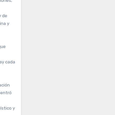
iones,
y de
ina y
que
hay cada
ación
centró
ístico y