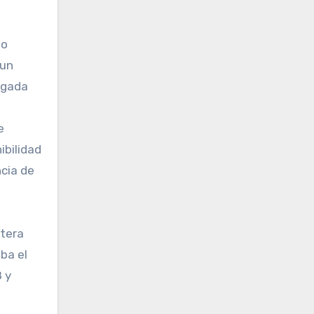
so
 un
logada
e
ibilidad
ncia de
ntera
ba el
8 y